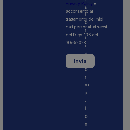
Privacy Policy
e
g
acconsento al
i
trattamento dei miei
o
dati personali ai sensi
r
del D.lgs. 196 del
i
30/6/2023
i
n
f
o
r
m
a
z
i
o
n