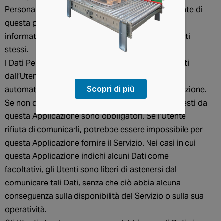
Personali raccolti sono forniti nelle sezioni dedicate di
questa privacy policy o mediante specifici testi
informativi visualizzati prima della raccolta dei Dati
stessi.
I Dati Personali possono essere liberamente forniti
dall’Utente o, nel caso di Dati di Utilizzo, raccolti
Scopri di più
automaticamente durante l’uso di questa Applicazione.
Se non diversamente specificato, tutti i Dati richiesti da
questa Applicazione sono obbligatori. Se l’Utente
rifiuta di comunicarli, potrebbe essere impossibile per
questa Applicazione fornire il Servizio. Nei casi in cui
questa Applicazione indichi alcuni Dati come
facoltativi, gli Utenti sono liberi di astenersi dal
comunicare tali Dati, senza che ciò abbia alcuna
conseguenza sulla disponibilità del Servizio o sulla sua
operatività.