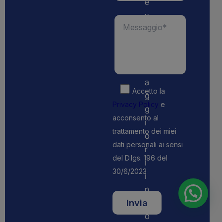
e
v
e
r
e
m
a
Accetto la
g
Privacy Policy
e
g
acconsento al
i
trattamento dei miei
o
dati personali ai sensi
r
del D.lgs. 196 del
i
30/6/2023
i
n
f
o