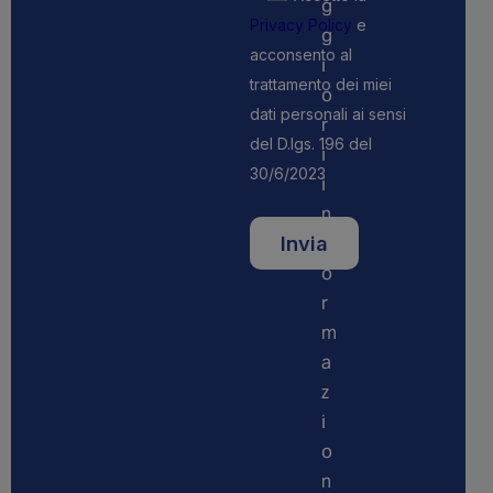
g
Privacy Policy
e
g
acconsento al
i
trattamento dei miei
o
dati personali ai sensi
r
del D.lgs. 196 del
i
30/6/2023
i
n
f
o
r
m
a
z
i
o
n