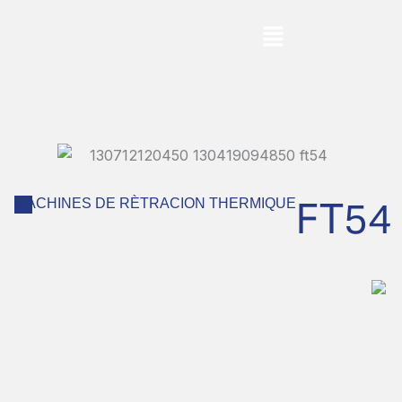
Aller
Menu
au
contenu
FT54
MACHINES DE RÈTRACION THERMIQUE