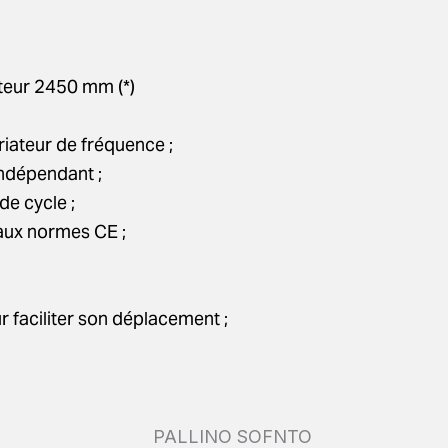
teur 2450 mm (*)
riateur de fréquence ;
indépendant ;
de cycle ;
aux normes CE ;
 faciliter son déplacement ;