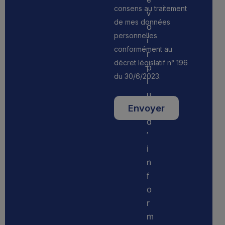
consens au traitement
v
de mes données
o
personnelles
i
conformément au
r
décret législatif n° 196
p
du 30/6/2023.
l
u
s
d
’
i
n
f
o
r
m